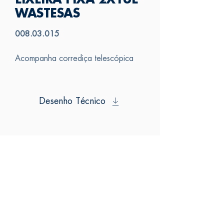
LIXEIRA FIXA 2X16L
WASTESAS
008.03.015
Acompanha corrediça telescópica
Desenho Técnico
SAS
FALE CONOSCO
Av. 25 de Julho, 3330 - Bairro Videiras
(54) 3297-6600
CEP: 95270-000, Cx. Postal 184
Política de Privacidade
Flores da Cunha - RS