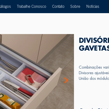
tálogos
Trabalhe Conosco
Contato
Sobre
Notícias
DIVISÓR
GAVETA
Combinações vari
Divisores ajustávei
União dos módulo