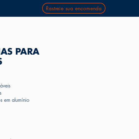
Rastreie sua encomenda
IAS PARA
S
áveis
s
s em alumínio