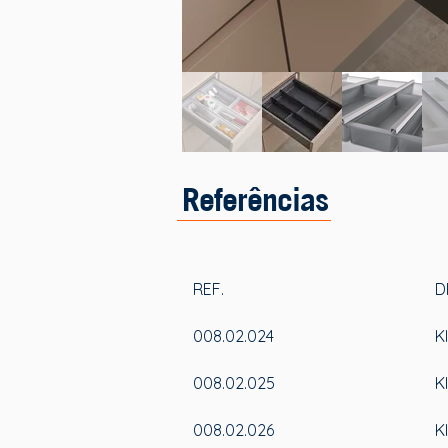
Referências
REF.
D
008.02.024
K
008.02.025
K
008.02.026
K