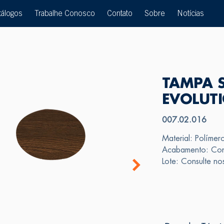
tálogos
Trabalhe Conosco
Contato
Sobre
Notícias
TAMPA S
EVOLUT
007.02.016
Material: Polímer
Acabamento: Con
Lote: Consulte n