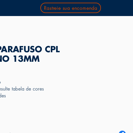
Rastreie sua encomenda
PARAFUSO CPL
NO 13MM
o
ulte tabela de cores
des