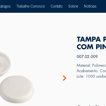
tálogos
Trabalhe Conosco
Contato
Sobre
Notícias
TAMPA 
COM PI
007.02.009
Material: Polímer
Acabamento: Cons
Lote: 1000 unida