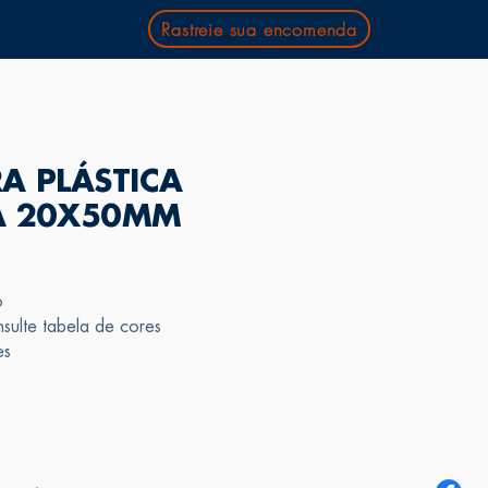
Rastreie sua encomenda
A PLÁSTICA
A 20X50MM
o
ulte tabela de cores
es