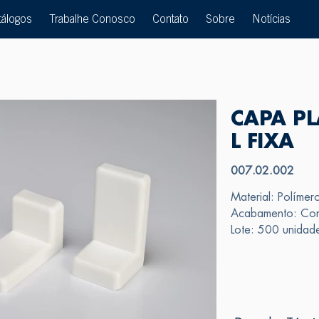
tálogos
Trabalhe Conosco
Contato
Sobre
Notícias
CAPA PL
L FIXA
007.02.002
Material: Polímer
Acabamento: Cons
Lote: 500 unidad