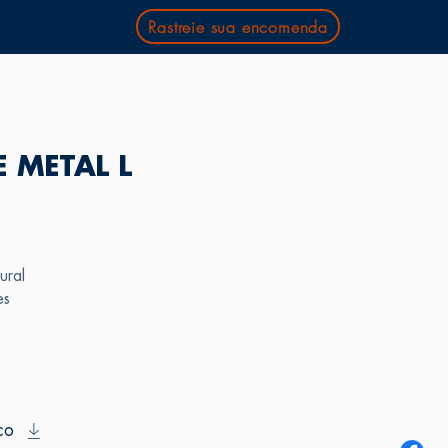
Rastreie sua encomenda
 METAL L
ural
es
co