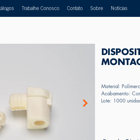
tálogos
Trabalhe Conosco
Contato
Sobre
Notícias
DISPOSI
MONTAG
Material: Polímer
Acabamento: Cons
Lote: 1000 unida