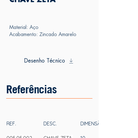
CHAVE ZETA
Material: Aço
Acabamento: Zincado Amarelo
Desenho Técnico
Referências
REF.
DESC.
DIMENSÃO A