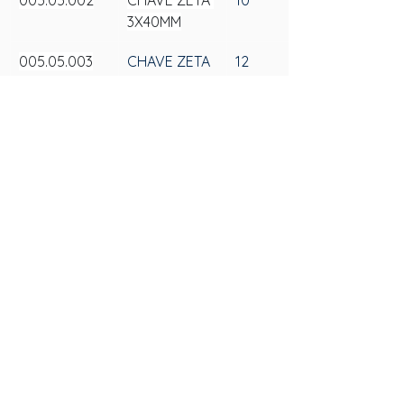
005.05.002
CHAVE ZETA 
10
3X40MM
005.05.003
CHAVE ZETA 
12
4X40MM
SAS
FALE CONOSCO
Av. 25 de Julho, 3330 - Bairro Videiras
(54) 3297-6600
CEP: 95270-000, Cx. Postal 184
Política de Privacidade
Flores da Cunha - RS
Transparência Salarial
www.sasplastic.com.br
| Todos os direitos reservados.