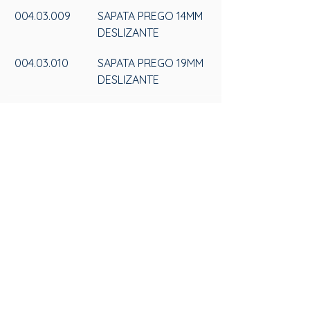
004.03.009
SAPATA PREGO 14MM 
DESLIZANTE
004.03.010
SAPATA PREGO 19MM 
DESLIZANTE
004.03.011
SAPATA PREGO 25MM 
DESLIZANTE
SAS
FALE CONOSCO
Av. 25 de Julho, 3330 - Bairro Videiras
(54) 3297-6600
CEP: 95270-000, Cx. Postal 184
Política de Privacidade