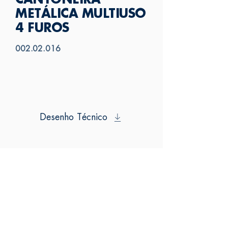
CANTONEIRA
METÁLICA MULTIUSO
4 FUROS
002.02.016
Desenho Técnico
SAS
FALE CONOSCO
Av. 25 de Julho, 3330 - Bairro Videiras
(54) 3297-6600