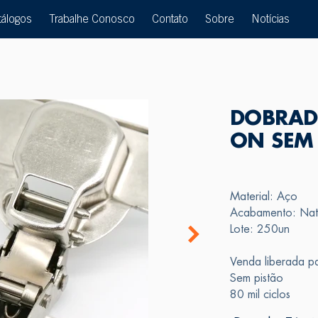
tálogos
Trabalhe Conosco
Contato
Sobre
Notícias
DOBRAD
ON SEM
Material: Aço
Acabamento: Nat
Lote: 250un
Venda liberada pa
Sem pistão
80 mil ciclos