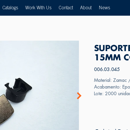
Catalogs
Work With Us
Contact
About
News
SUPORT
15MM C
006.03.045
Material: Zamac 
Acabamento: Epox
Lote: 2000 unida