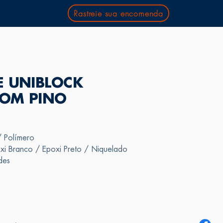
Rastreie sua encomenda
E UNIBLOCK
OM PINO
/ Polímero
i Branco / Epoxi Preto / Niquelado
des