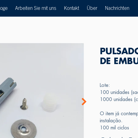
loge
Arbeiten Sie mit uns
Kontakt
Über
Nachrichten
PULSAD
DE EMBU
Lote:
100 unidades (sac
1000 unidades (c
O item já contemp
instalação.
100 mil ciclos