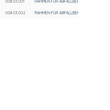
008.03.001
RAHMEN FÜR ABFALLBEHÄLTER GRAU
008.03.002
RAHMEN FÜR ABFALLBEHÄLTER DENKELG
SAS
KONTAKTIERE
N SIE UNS
Av. 25 de Julho, 3330 - Stadtteil Videiras
+55 (54) 3297-6600
Postleitzahl: 95270-000, Cx. Postal 184
Datenschutzrichtlinie
Flores da Cunha - RS
Datenschutzrichtlinie
www.sasplastic.com.br
| Alle Rechte vorbehalten.