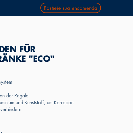
Rastreie sua encomenda
DEN FÜR
RÄNKE "ECO"
lsystem
ten der Regale
uminium und Kunststoff, um Korrosion
verhindern