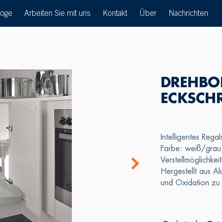
loge
Arbeiten Sie mit uns
Kontakt
Über
Nachrichten
DREHBO
ECKSCH
Intelligentes Rega
Farbe: weiß/grau
Verstellmöglichkei
Hergestellt aus Al
und Oxidation zu 