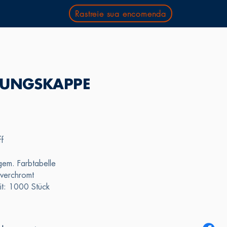
Rastreie sua encomenda
TUNGSKAPPE
ff
em. Farbtabelle
verchromt
it: 1000 Stück