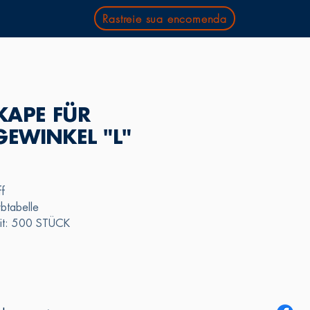
Rastreie sua encomenda
KAPE FÜR
EWINKEL "L"
ff
btabelle
eit: 500 STÜCK