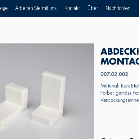
loge
Arbeiten Sie mit uns
Kontakt
Über
Nachrichten
ABDECK
MONTAG
007.02.002
Material: Kunststo
Farbe: gemäss Far
Verpackungseinh