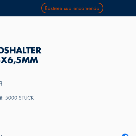
Rastreie sua encomenda
DSHALTER
5X6,5MM
ff
eit: 5000 STÜCK