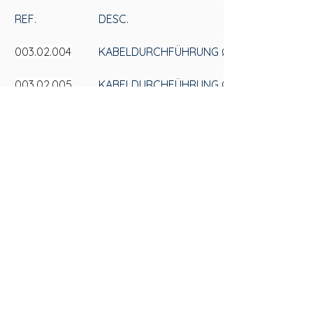
REF.
DESC.
003.02.004
KABELDURCHFÜHRUNG Ø 60X18MM
003.02.005
KABELDURCHFÜHRUNG Ø 60X18MM
SAS
KONTAKTIERE
N SIE UNS
Av. 25 de Julho, 3330 - Stadtteil Videiras
+55 (54) 3297-6600
Postleitzahl: 95270-000, Cx. Postal 184
Datenschutzrichtlinie
Flores da Cunha - RS
Datenschutzrichtlinie