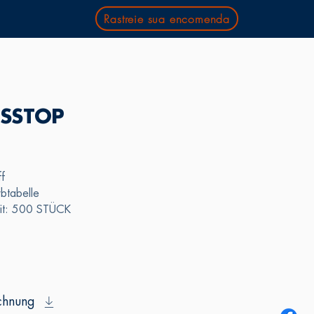
Rastreie sua encomenda
SSTOP
ff
btabelle
eit: 500 STÜCK
chnung