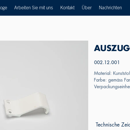
loge
Arbeiten Sie mit uns
Kontakt
Über
Nachrichten
AUSZUG
002.12.001
Material: Kunststo
Farbe: gemäss Far
Verpackungseinh
Technische Zei