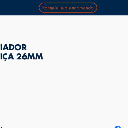
Rastreie sua encomenda
CIADOR
IÇA 26MM