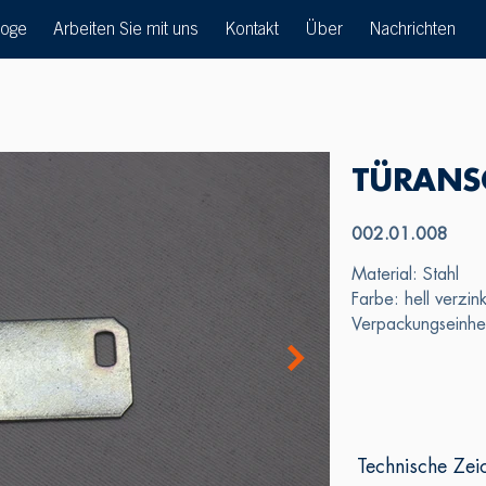
loge
Arbeiten Sie mit uns
Kontakt
Über
Nachrichten
TÜRANS
002.01.008
Material: Stahl
Farbe: hell verzink
Verpackungseinhe
Technische Zei