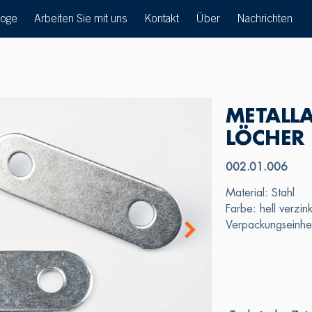
loge
Arbeiten Sie mit uns
Kontakt
Über
Nachrichten
METALL
LÖCHER
002.01.006
Material: Stahl
Farbe: hell verzink
Verpackungseinhe