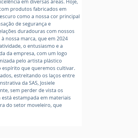
elência em diversas áreas. Hoje, 
a com produtos fabricados em 
escuro como a nossa cor principal 
ensação de segurança e 
 relações duradouras com nossos 
de à nossa marca, que em 2024 
tividade, o entusiasmo e a 
ada da empresa, com um logo 
zada pelo artista plástico 
espírito que queremos cultivar. 
dos, estreitando os laços entre 
strativa da SAS, Josiele 
nte, sem perder de vista os 
já está estampada em materiais 
ira do setor moveleiro, que 