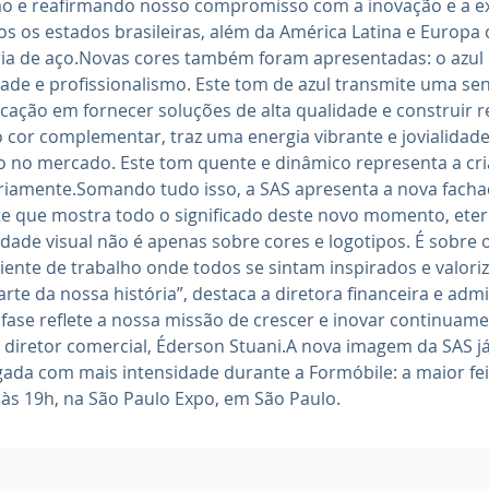
 e reafirmando nosso compromisso com a inovação e a exc
os os estados brasileiras, além da América Latina e Europ
ria de aço.Novas cores também foram apresentadas: o azul 
idade e profissionalismo. Este tom de azul transmite uma s
icação em fornecer soluções de alta qualidade e construir
mo cor complementar, traz uma energia vibrante e jovialida
 no mercado. Este tom quente e dinâmico representa a cria
riamente.Somando tudo isso, a SAS apresenta a nova fach
 que mostra todo o significado deste novo momento, eterni
de visual não é apenas sobre cores e logotipos. É sobre o 
nte de trabalho onde todos se sintam inspirados e valoriza
rte da nossa história”, destaca a diretora financeira e admin
fase reflete a nossa missão de crescer e inovar continuame
 o diretor comercial, Éderson Stuani.A nova imagem da SAS 
ulgada com mais intensidade durante a Formóbile: a maior fe
h às 19h, na São Paulo Expo, em São Paulo.